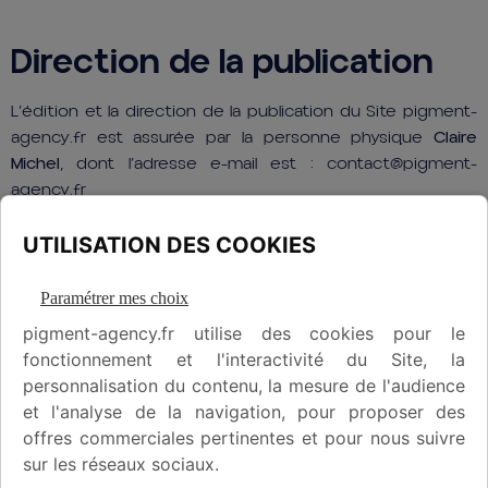
Direction de la publication
L’édition et la direction de la publication du Site pigment-
agency.fr est assurée par la personne physique
Claire
Michel
, dont l’adresse e-mail est :
contact@pigment-
agency.fr
UTILISATION DES COOKIES
Paramétrer mes choix
pigment-agency.fr utilise des cookies pour le
fonctionnement et l'interactivité du Site, la
personnalisation du contenu, la mesure de l'audience
et l'analyse de la navigation, pour proposer des
offres commerciales pertinentes et pour nous suivre
sur les réseaux sociaux.
Contactez-nous