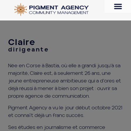
Claire
dirigeante
Née en Corse à Bastia, où elle a grandi jusqu’à sa
majorité, Claire est, à seulement 26 ans, une
jeune entrepreneuse ambitieuse qui a d’ores et
déjà réussi à mener à bien son projet : ouvrir sa
propre agence de communication.
Pigment Agency a vu le jour début octobre 2021
et connaît déjà un franc succès.
Ses études en journalisme et commerce