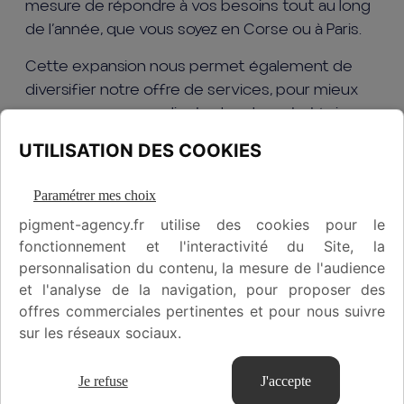
mesure de répondre à vos besoins tout au long
de l’année, que vous soyez en Corse ou à Paris.
Cette expansion nous permet également de
diversifier notre offre de services, pour mieux
accompagner nos clients dans leur stratégie
digitale et leur communication.
UTILISATION DES COOKIES
Faites confiance à une équipe passionnée, prête
à propulser votre marque vers de nouveaux
Paramétrer mes choix
horizons.
pigment-agency.fr utilise des cookies pour le
fonctionnement et l'interactivité du Site, la
personnalisation du contenu, la mesure de l'audience
et l'analyse de la navigation, pour proposer des
offres commerciales pertinentes et pour nous suivre
sur les réseaux sociaux.
Je refuse
J'accepte